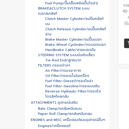
Fuel Pump/ปั๊มเชื้อเพลิง(ปั๊มโซล่า)
รถย
BRAKE&CLUTCH SYSTEM ระบบ
40-
เบรก&คลัชท์
Clutch Master Cylinder/แม่ปั้มคลัชท์
(G
บน
Clutch Release Cylinder/แม่ปั๊มคลัชท์
ล่าง
Brake Master Cylinder/แม่ปั๊มเบรก
Brake Wheel Cyclinder/กระบอกเบรก
Handbrake Cable/สายเบรกมือ
STEERING SYSTEM ระบบบังคับเลี้ยว
Tie Rod End/ลูกหมาก
FILTERS กรองต่างๆ
Air Filter/กรองอากาศ
Oil Filter/กรองน้ำมันเครื่อง
Fuel Filter-Diesel/กรองโซล่า
Fuel Filter-Gasoline/กรองเบนซิน
Reverse Hydraulic Filter/กรองไฮ
โดรลิคไหลกลับ
ATTACHMENTS อุปกรณ์เสริม
Bale Clamp/แคล้มหนีบแบน
Paper Roll Clamp/แคล้มหนีบกลม
ENGINES and MISC เครื่องยนต์และอุปกรณ์อื่นๆ
Engines/เครื่องยนต์