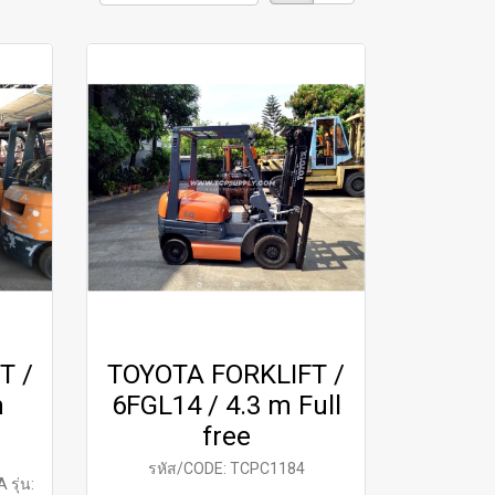
T /
TOYOTA FORKLIFT /
m
6FGL14 / 4.3 m Full
free
รหัส/CODE: TCPC1184
 รุ่น: