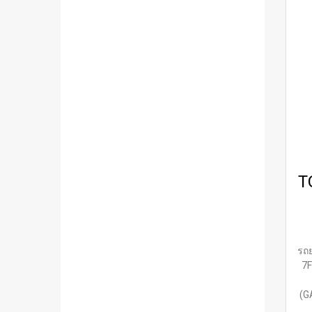
T
รถย
7F
(G