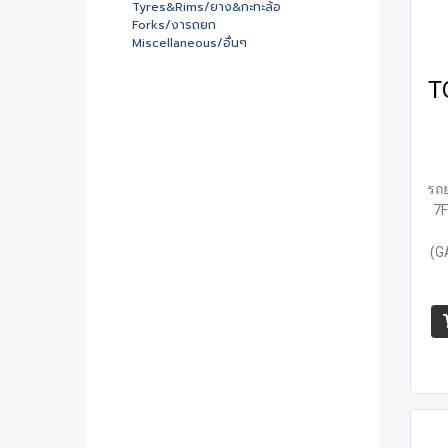
Tyres&Rims/ยาง&กะทะล้อ
Forks/งารถยก
Miscellaneous/อื่นๆ
T
รถย
7F
(G