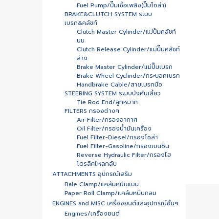
Fuel Pump/ปั๊มเชื้อเพลิง(ปั๊มโซล่า)
BRAKE&CLUTCH SYSTEM ระบบ
เบรก&คลัชท์
Clutch Master Cylinder/แม่ปั้มคลัชท์
บน
Clutch Release Cylinder/แม่ปั๊มคลัชท์
ล่าง
Brake Master Cylinder/แม่ปั๊มเบรก
Brake Wheel Cyclinder/กระบอกเบรก
Handbrake Cable/สายเบรกมือ
STEERING SYSTEM ระบบบังคับเลี้ยว
Tie Rod End/ลูกหมาก
FILTERS กรองต่างๆ
Air Filter/กรองอากาศ
Oil Filter/กรองน้ำมันเครื่อง
Fuel Filter-Diesel/กรองโซล่า
Fuel Filter-Gasoline/กรองเบนซิน
Reverse Hydraulic Filter/กรองไฮ
โดรลิคไหลกลับ
ATTACHMENTS อุปกรณ์เสริม
Bale Clamp/แคล้มหนีบแบน
Paper Roll Clamp/แคล้มหนีบกลม
ENGINES and MISC เครื่องยนต์และอุปกรณ์อื่นๆ
Engines/เครื่องยนต์