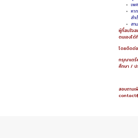
เพศ
หาก
สำเ
สาม
ผู้ที่สนใ
ตนเองได้ที
โดยติดต่
กรุณาเตรี
ศึกษา / ป
สอบถามเพ
contact