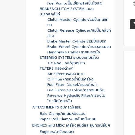
Fuel Pump/ปั๊มเชื้อเพลิง(ปั๊มโซล่า)
ร
BRAKE&CLUTCH SYSTEM ระบบ
เบรก&คลัชท์
Clutch Master Cylinder/แม่ปั้มคลัชท์
บน
Clutch Release Cylinder/แม่ปั๊มคลัชท์
ล่าง
Brake Master Cylinder/แม่ปั๊มเบรก
Brake Wheel Cyclinder/กระบอกเบรก
Handbrake Cable/สายเบรกมือ
STEERING SYSTEM ระบบบังคับเลี้ยว
Tie Rod End/ลูกหมาก
FILTERS กรองต่างๆ
Air Filter/กรองอากาศ
Oil Filter/กรองน้ำมันเครื่อง
Fuel Filter-Diesel/กรองโซล่า
Fuel Filter-Gasoline/กรองเบนซิน
Reverse Hydraulic Filter/กรองไฮ
โดรลิคไหลกลับ
ATTACHMENTS อุปกรณ์เสริม
Bale Clamp/แคล้มหนีบแบน
Paper Roll Clamp/แคล้มหนีบกลม
ENGINES and MISC เครื่องยนต์และอุปกรณ์อื่นๆ
Engines/เครื่องยนต์