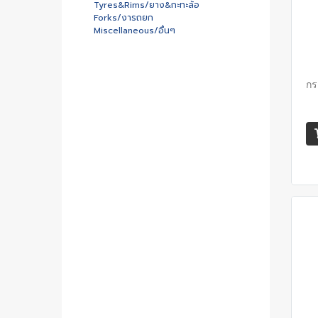
Tyres&Rims/ยาง&กะทะล้อ
Forks/งารถยก
Miscellaneous/อื่นๆ
กร