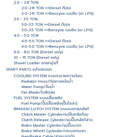
2.0 - 2.8 TON
2.0-2.8 TON >>Diesel ดีเซล
2.0-2.8 TON >>Benzyne เบนซิน (or LPG)
3.0 - 3.5 TON
3.0-3.5 TON >>Diesel ดีเซล
3.0-3.5 TON >>Benzyne เบนซิน (or LPG)
4.0 - 5.0 TON
4.0-5.0 TON >>Diesel ดีเซล
4.0-5.0 TON >>Benzyne เบนซิน (or LPG)
6.0 - 8.0 TON (Diesel only)
10 - 15 TON (Diesel only)
Shovel Loader รถยกบุ้งกี๋
SPART PARTS อะไหล่รถยก
COOLING SYSTEM ระบบระบายความร้อน
Radiator Hose/ท่อยางหม้อน้ำ
Water Pump/ปั้มน้ำ
Fan Blade/ใบพัดลม
FUEL SYSTEM ระบบเชื้อเพลิง
Fuel Pump/ปั๊มเชื้อเพลิง(ปั๊มโซล่า)
BRAKE&CLUTCH SYSTEM ระบบเบรก&คลัชท์
Clutch Master Cylinder/แม่ปั้มคลัชท์บน
Clutch Release Cylinder/แม่ปั๊มคลัชท์ล่าง
Brake Master Cylinder/แม่ปั๊มเบรก
Brake Wheel Cyclinder/กระบอกเบรก
Handbrake Cable/สายเบรกมือ