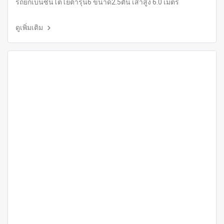
รถยกเบนซินโตโยต้ารุ่น6 ขนาด2.5ตัน เสาสูง 6.0 เมตร
ดูเพิ่มเติม