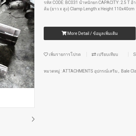
รหัส CODE: BC031 น้ำหนักยก CAPACITY: 2.5 T 
ล้ม (ยาว x สูง) Clamp Length x Height 110x40cm
More Detail / ข้อมูลเพิ่มเติม
เพิ่มรายการโปรด
เปรียบเทียบ
S
หมวดหมู่ :
ATTACHMENTS อุปกรณ์เสริม
,
Bale C