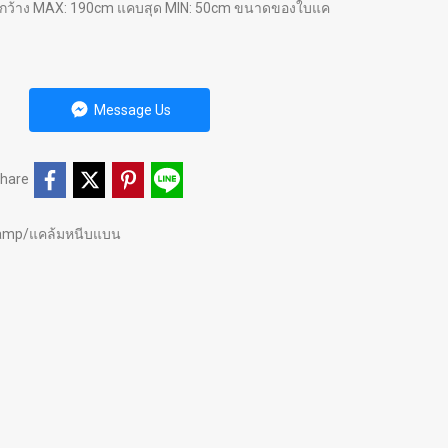
อ้ากว้าง MAX: 190cm แคบสุด MIN: 50cm ขนาดของใบแค
Message Us
hare
lamp/แคล้มหนีบแบน