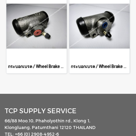
กระบอกเบรค / Wheel Brake Cylinder
กระบอกเบรค / Wheel Brake Cylinder
TCP SUPPLY SERVICE
66/88 Moo.10, Phaholyothin rd., Klong 1,
Klongluang, Patumthani 12120 THAILAND
TEL: +66 (0) 2908-4952-6