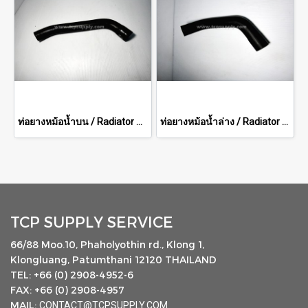
ท่อยางหม้อน้ำบน / Radiator Hose (Upper)
ท่อยางหม้อน้ำล่าง / Radiator Hose (Lower)
TCP SUPPLY SERVICE
66/88 Moo.10, Phaholyothin rd., Klong 1,
Klongluang, Patumthani 12120 THAILAND
TEL: +66 (0) 2908-4952-6
FAX: +66 (0) 2908-4957
MAIL:
CONTACT@TCPSUPPLY.COM