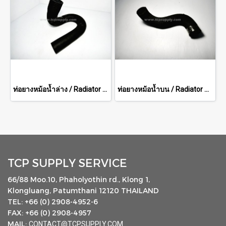
ท่อยางหม้อน้ำล่าง / Radiator Hose (Lower)
ท่อยางหม้อน้ำบน / Radiator Hose (Upper)
TCP SUPPLY SERVICE
66/88 Moo.10, Phaholyothin rd., Klong 1,
Klongluang, Patumthani 12120 THAILAND
TEL: +66 (0) 2908-4952-6
FAX: +66 (0) 2908-4957
MAIL:
CONTACT@TCPSUPPLY.COM