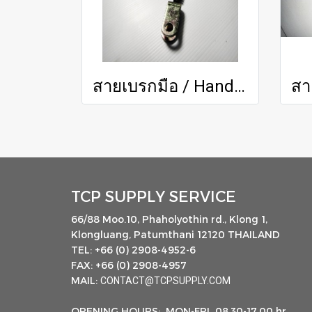
สายเบรกมือ / Handbrake Cable
TCP SUPPLY SERVICE
66/88 Moo.10, Phaholyothin rd., Klong 1,
Klongluang, Patumthani 12120 THAILAND
TEL: +66 (0) 2908-4952-6
FAX: +66 (0) 2908-4957
MAIL:
CONTACT@TCPSUPPLY.COM
OPENING HOURS: MON-FRI 08.30-17.00 hr.