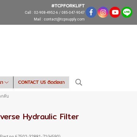
#TCPFORKLIFT
Call :
02-908-4952-6 / 085-047-9047
Mail : contact@tcpsupply.com
เรา
CONTACT US ติดต่อเรา
ลกลับ
verse Hydraulic Filter
5 Part no.67502-32881-71(H590)