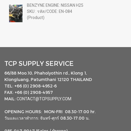
BENZYNE ENGINE: NISSAN H25
SKU : รหัส/CODE: EN-084
(Product)
TCP SUPPLY SERVICE
66/88 Moo.10, Phaholyothin rd., Klong 1,
Klongluang, Patumthani 12120 THAILAND
TEL: +66 (0) 2908-4952-6
FAX: +66 (0) 2908-4957
MAIL:
CONTACT@TCPSUPPLY.COM
OPENING HOURS: MON-FRI 08.30-17.00 hr.
วันและเวลาทำการ: จันทร์-ศุกร์ 08.30-17.00 น.
085-047-9047 (Sales /
)