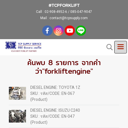
#TCPFORKLIFT
Call :
02-908-4952-6 / 085-047-9047
Mail : contact@tcpsupply.com
ค้นพบ 8 รายการ จากคำ
ว่า"forkliftengine"
DIESEL ENGINE: TOYOTA 1Z
SKU : รหัส/CODE: EN-067
(Product)
DIESEL ENGINE: ISUZU C240
SKU : รหัส/CODE: EN-047
(Product)