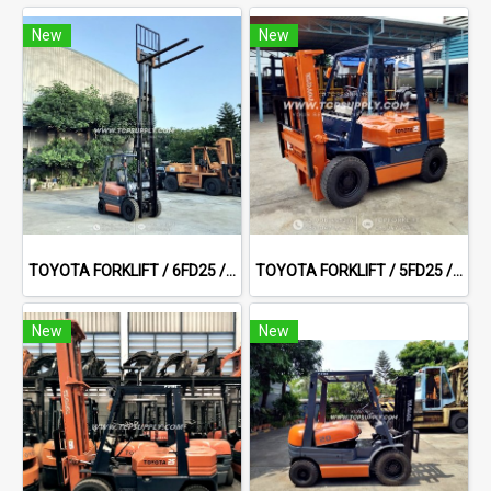
New
New
TOYOTA FORKLIFT / 6FD25 / 5.0 m
TOYOTA FORKLIFT / 5FD25 / 3.0 m Full free sideshift
New
New