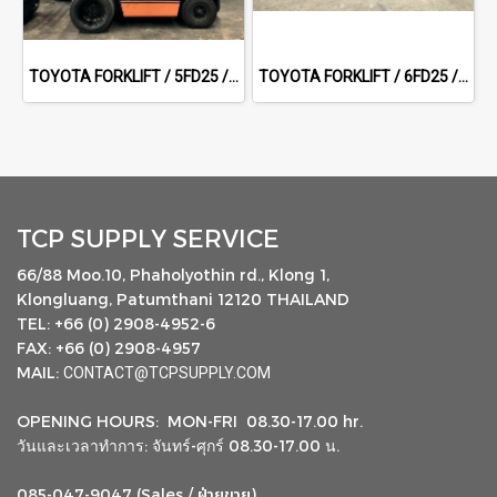
TOYOTA FORKLIFT / 5FD25 / 5.0 m
TOYOTA FORKLIFT / 6FD25 / 3.0 m Full Free
TCP SUPPLY SERVICE
66/88 Moo.10, Phaholyothin rd., Klong 1,
Klongluang, Patumthani 12120 THAILAND
TEL: +66 (0) 2908-4952-6
FAX: +66 (0) 2908-4957
MAIL:
CONTACT@TCPSUPPLY.COM
OPENING HOURS: MON-FRI 08.30-17.00 hr.
วันและเวลาทำการ: จันทร์-ศุกร์ 08.30-17.00 น.
ฝ่ายขาย
085-047-9047 (Sales /
)