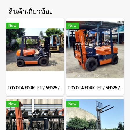
สินค้าเกี่ยวข้อง
New
New
TOYOTA FORKLIFT / 6FD25 / 3.0 m Full Free
TOYOTA FORKLIFT / 5FD25 / 3.0 m Full free sideshift
New
New