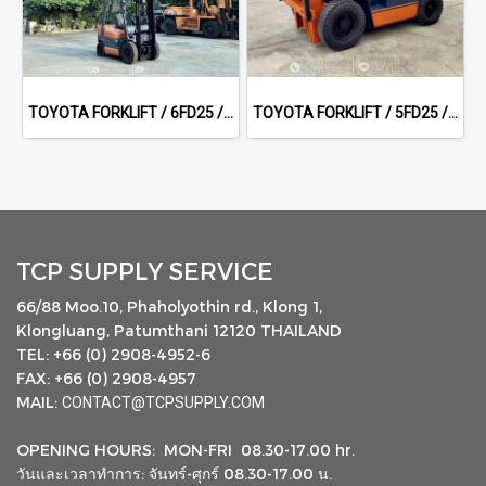
TOYOTA FORKLIFT / 6FD25 / 5.0 m
TOYOTA FORKLIFT / 5FD25 / 3.0 m Full free sideshift
TCP SUPPLY SERVICE
66/88 Moo.10, Phaholyothin rd., Klong 1,
Klongluang, Patumthani 12120 THAILAND
TEL: +66 (0) 2908-4952-6
FAX: +66 (0) 2908-4957
MAIL:
CONTACT@TCPSUPPLY.COM
OPENING HOURS: MON-FRI 08.30-17.00 hr.
วันและเวลาทำการ: จันทร์-ศุกร์ 08.30-17.00 น.