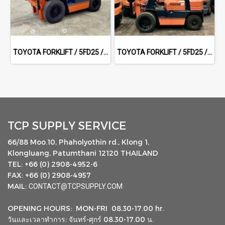
TOYOTA FORKLIFT / 5FD25 / 3.0 m Full free sideshift
TOYOTA FORKLIFT / 5FD25 / 5.0 m
TCP SUPPLY SERVICE
66/88 Moo.10, Phaholyothin rd., Klong 1,
Klongluang, Patumthani 12120 THAILAND
TEL: +66 (0) 2908-4952-6
FAX: +66 (0) 2908-4957
MAIL:
CONTACT@TCPSUPPLY.COM
OPENING HOURS: MON-FRI 08.30-17.00 hr.
วันและเวลาทำการ: จันทร์-ศุกร์ 08.30-17.00 น.