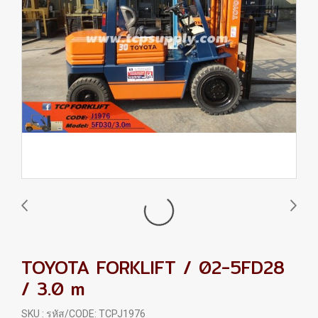
TOYOTA FORKLIFT / 02-5FD28
/ 3.0 m
SKU : รหัส/CODE: TCPJ1976