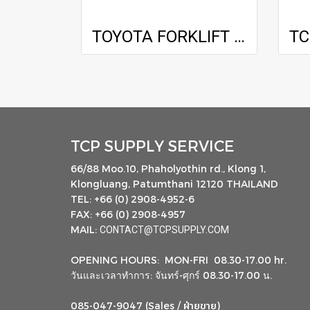
TOYOTA FORKLIFT / 5FD30 / 3.0 m
TCP SUPPLY SERVICE
66/88 Moo.10, Phaholyothin rd., Klong 1,
Klongluang, Patumthani 12120 THAILAND
TEL: +66 (0) 2908-4952-6
FAX: +66 (0) 2908-4957
MAIL:
CONTACT@TCPSUPPLY.COM
OPENING HOURS: MON-FRI 08.30-17.00 hr.
วันและเวลาทำการ: จันทร์-ศุกร์ 08.30-17.00 น.
ฝ่ายขาย
085-047-9047 (Sales /
)