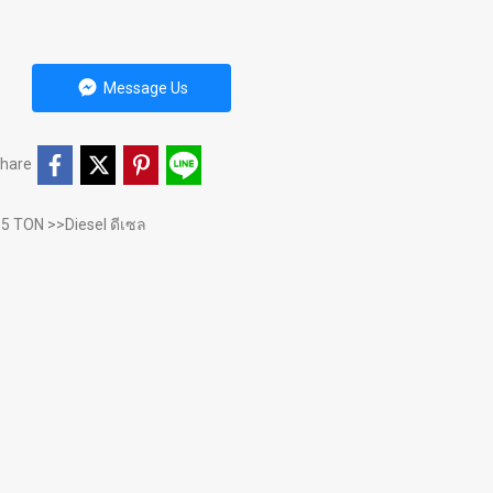
Message Us
hare
.5 TON >>Diesel ดีเซล