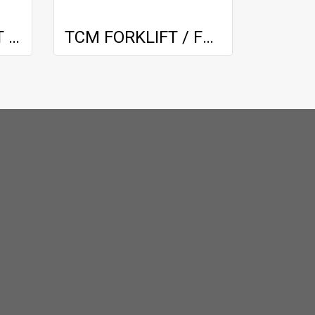
TOYOTA FORKLIFT / 7FD35 / 3.0 m F/F
TCM FORKLIFT / FD30T6 / 3.0 m