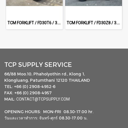
TCM FORKLIFT / FD30T6 / 3.0 m
TCM FORKLIFT / FD30Z8 / 3.0 m
TCP SUPPLY SERVICE
66/88 Moo.10, Phaholyothin rd., Klong 1,
Klongluang, Patumthani 12120 THAILAND
TEL: +66 (0) 2908-4952-6
FAX: +66 (0) 2908-4957
MAIL:
CONTACT@TCPSUPPLY.COM
OPENING HOURS: MON-FRI 08.30-17.00 hr.
วันและเวลาทำการ: จันทร์-ศุกร์ 08.30-17.00 น.