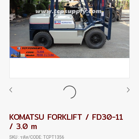
KOMATSU FORKLIFT / FD30-11
/ 3.0 m
SKU : รหัส/CODE: TCPT1356