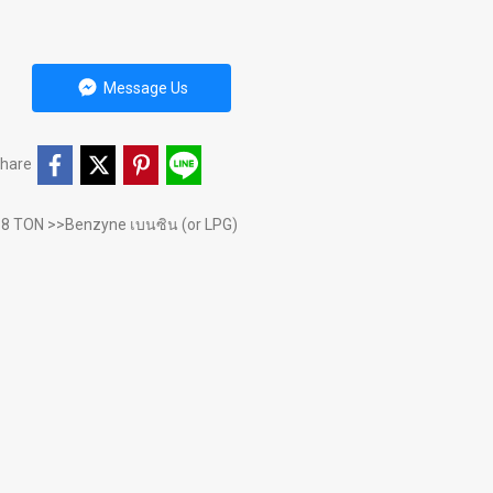
Message Us
hare
.8 TON >>Benzyne เบนซิน (or LPG)