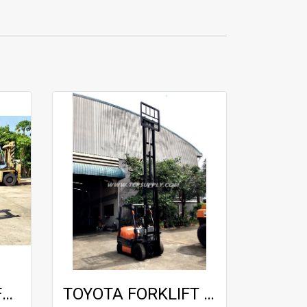
TCM FORKLIFT / FG15T19 / 3.0 m
TOYOTA FORKLIFT / 6FG15 / 5.0 m