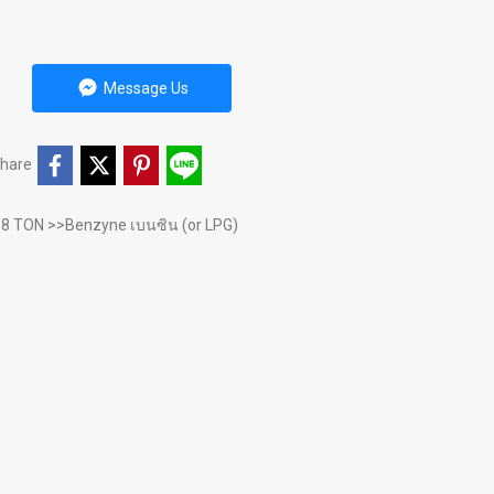
Message Us
hare
.8 TON >>Benzyne เบนซิน (or LPG)