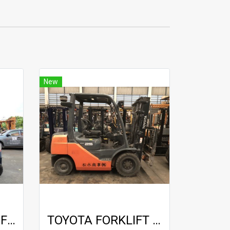
New
KOMATSU FORKLIFT / FG20-11 / 4.0 m
TOYOTA FORKLIFT / 8FG25 / 3.0m hinged forks