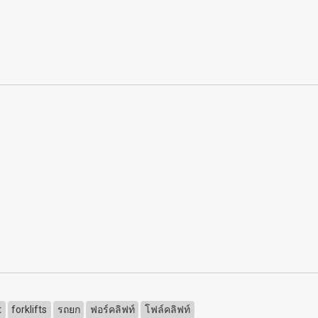
t
forklifts
รถยก
ฟอร์คลิฟท์
โฟล์คลิฟท์