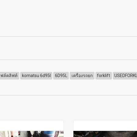
ฟล์คลิฟท์
komatsu 6d95l
6D95L
เครื่องรถยก
forklift
USEDFORKL